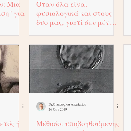
ν: Μια
Όταν όλα είναι
ση" για
φυσιολογικά και στους
δυο μας, γιατί δεν μένω
έγκυος;
Dr.Giantzoglou Anastasios
26 Οκτ 2019
ετός ή
Μέθοδοι υποβοηθούμενης