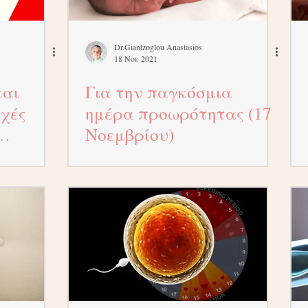
Dr.Giantzoglou Anastasios
18 Νοε 2021
και
Για την παγκόσμια
χές
ημέρα προωρότητας (17
Νοεμβρίου)