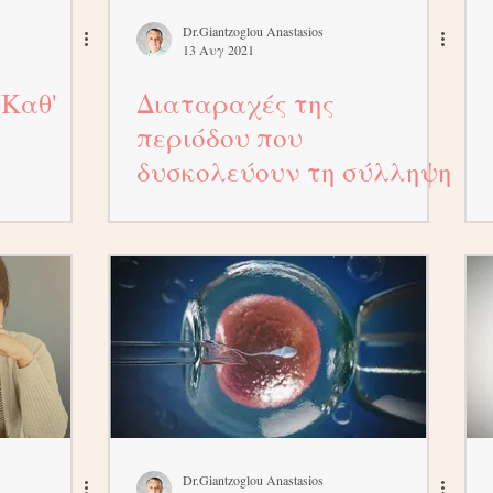
Dr.Giantzoglou Anastasios
13 Αυγ 2021
(Καθ'
Διαταραχές της
περιόδου που
δυσκολεύουν τη σύλληψη
Dr.Giantzoglou Anastasios