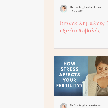
Dr.Giantzoglou Anastasios
8 Σεπ 2021
Επανειλημμένες 
εξιν) αποβολές
Dr.Giantzoglou Anastasios