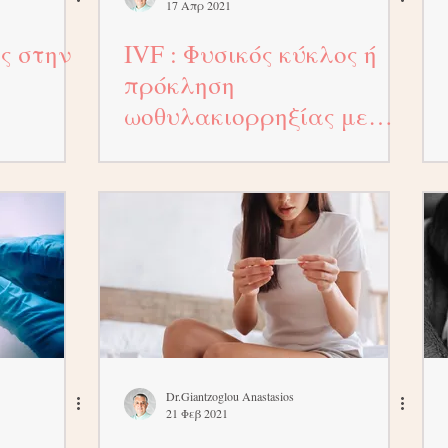
17 Απρ 2021
ς στην
IVF : Φυσικός κύκλος ή
πρόκληση
ωοθυλακιορρηξίας με
φάρμακα;
Dr.Giantzoglou Anastasios
21 Φεβ 2021