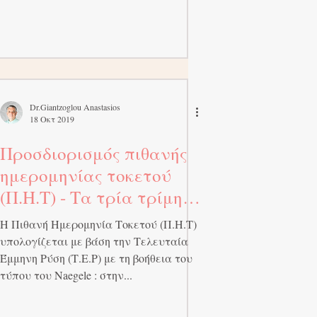
Dr.Giantzoglou Anastasios
18 Οκτ 2019
Προσδιορισμός πιθανής
ημερομηνίας τοκετού
(Π.Η.Τ) - Τα τρία τρίμηνα
της κύησης
Η Πιθανή Ημερομηνία Τοκετού (Π.Η.Τ)
υπολογίζεται με βάση την Τελευταία
Έμμηνη Ρύση (Τ.Ε.Ρ) με τη βοήθεια του
τύπου του Naegele : στην...