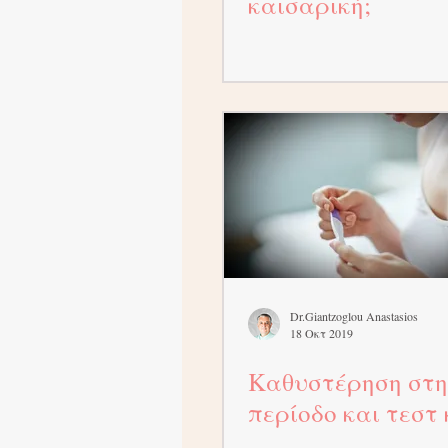
καισαρική;
Dr.Giantzoglou Anastasios
18 Οκτ 2019
Καθυστέρηση στ
περίοδο και τεστ