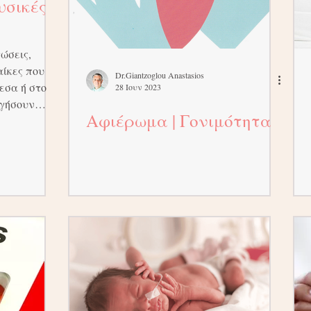
υσικές
ώσεις,
αίκες που
Dr.Giantzoglou Anastasios
εσα ή στο
28 Ιουν 2023
ργήσουν
Αφιέρωμα | Γονιμότητα