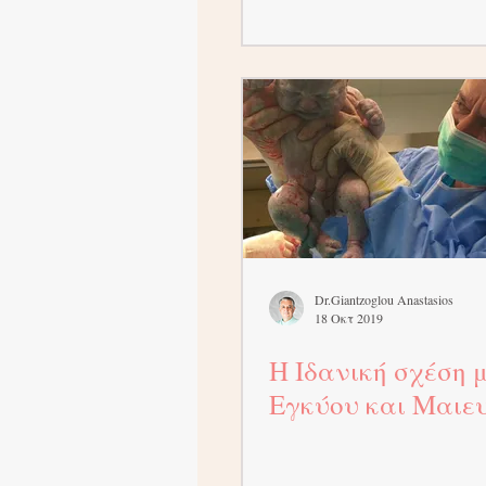
Dr.Giantzoglou Anastasios
18 Οκτ 2019
Η Ιδανική σχέση 
Εγκύου και Μαιε