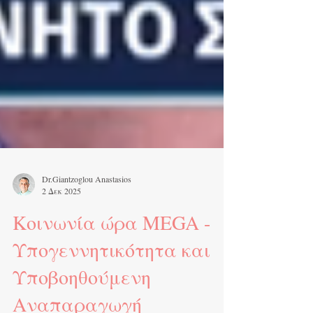
Dr.Giantzoglou Anastasios
2 Δεκ 2025
Κοινωνία ώρα MEGA -
Υπογεννητικότητα και
Υποβοηθούμενη