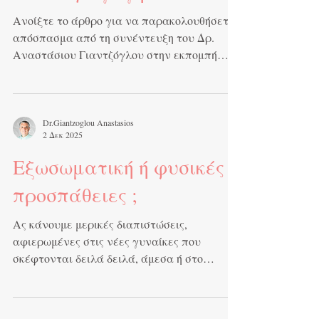
Αναπαραγωγή
Ανοίξτε το άρθρο για να παρακολουθήσετε
απόσπασμα από τη συνέντευξη του Δρ.
Αναστάσιου Γιαντζόγλου στην εκπομπή
"Κοινωνία ώρα MEGA", σχετικά με την
υπογεννητικότητα και την υποβοηθούμενη
αναπαραγωγή.
Dr.Giantzoglou Anastasios
2 Δεκ 2025
Εξωσωματική ή φυσικές
προσπάθειες ;
Ας κάνουμε μερικές διαπιστώσεις,
αφιερωμένες στις νέες γυναίκες που
σκέφτονται δειλά δειλά, άμεσα ή στο
κοντινό μέλλον, να δημιουργήσουν