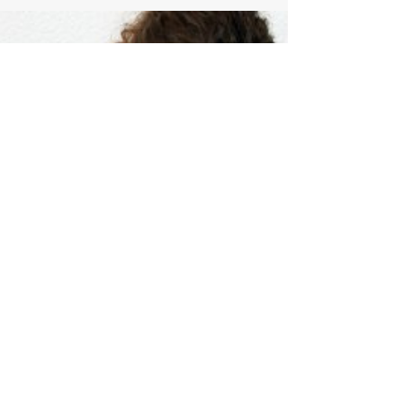
Γιαντζόγλου Μαιευτήρας - Χειρουργός
Γυναικολόγος, Ειδικός...