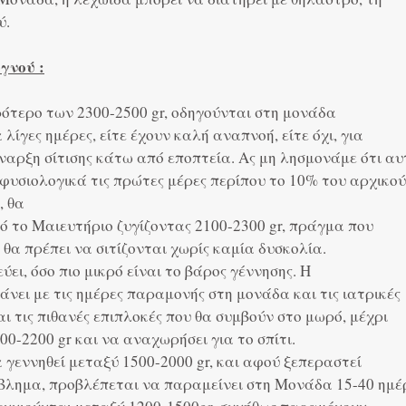
ύ.
γνού :
ότερο των 2300-2500 gr, οδηγούνται στη μονάδα
 λίγες ημέρες, είτε έχουν καλή αναπνοή, είτε όχι, για
ναρξη σίτισης κάτω από εποπτεία. Ας μη λησμονάμε ότι α
φυσιολογικά τις πρώτες μέρες περίπου το 10% του αρχικού
, θα
 το Μαιευτήριο ζυγίζοντας 2100-2300 gr, πράγμα που
ι θα πρέπει να σιτίζονται χωρίς καμία δυσκολία.
ει, όσο πιο μικρό είναι το βάρος γέννησης. Η
κάνει με τις ημέρες παραμονής στη μονάδα και τις ιατρικές
ι τις πιθανές επιπλοκές που θα συμβούν στο μωρό, μέχρι
00-2200 gr και να αναχωρήσει για το σπίτι.
α γεννηθεί μεταξύ 1500-2000 gr, και αφού ξεπεραστεί
βλημα, προβλέπεται να παραμείνει στη Μονάδα 15-40 ημέ