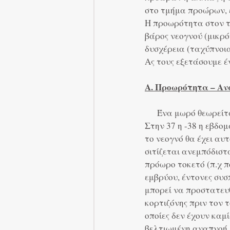
στο τμήμα προώρων, ε
Η προωρότητα στον τ
βάρος νεογνού (μικρό
δυσχέρεια (ταχύπνοια,
Ας τους εξετάσουμε έ
Α. Προωρότητα – Αν
      Ένα μωρό θεω
Στην 37 η -38 η εβδο
το νεογνό θα έχει αυ
σιτίζεται ανεμπόδιστ
πρόωρο τοκετό (π.χ 
εμβρύου, έντονες συσ
μπορεί να προστατευθ
κορτιζόνης πριν τον τ
οποίες δεν έχουν καμ
βελτιωμένη αναπνοή.