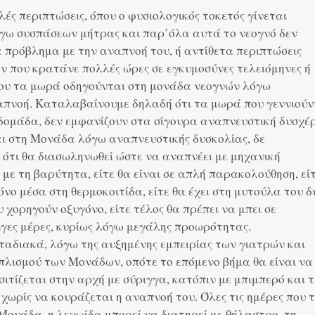
ές περιπτώσεις, όπου ο φυσιολογικός τοκετός γίνεται
όγω συσπάσεων μήτρας και παρ’όλα αυτά το νεογνό δεν
 πρόβλημα με την αναπνοή του, ή αντίθετα περιπτώσεις
ν που κρατάνε πολλές ώρες σε εγκυμοσύνες τελειόμηνες ή
 που τα μωρά οδηγούνται στη μονάδα νεογνών λόγω
απνοή. Καταλαβαίνουμε δηλαδή ότι τα μωρά που γεννιούν
εβδομάδα, δεν εμφανίζουν στα σίγουρα αναπνευστική δυσχέρ
αι στη Μονάδα λόγω αναπνευστικής δυσκολίας, δε
 ότι θα διασωληνωθεί ώστε να αναπνέει με μηχανική
με τη βαρύτητα, είτε θα είναι σε απλή παρακολούθηση, εί
όνο μέσα στη θερμοκοιτίδα, είτε θα έχει στη μυτούλα του δ
 χορηγούν οξυγόνο, είτε τέλος θα πρέπει να μπει σε
ίγες μέρες, κυρίως λόγω μεγάλης προωρότητας.
ταδιακά, λόγω της αυξημένης εμπειρίας των γιατρών και
πλισμού των Μονάδων, οπότε το επόμενο βήμα θα είναι να
σιτίζεται στην αρχή με σύριγγα, κατόπιν με μπιμπερό και 
 χωρίς να κουράζεται η αναπνοή του. Όλες τις ημέρες που 
ονάδα, η λεχωίδα μπορεί να διατηρεί με θήλαστρο, τη