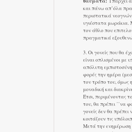
θαύματα!
 Υπάρχει ά
και πάνω απ’όλα πρα
περιστατικά νεογνών 
υγιέστατα μωράκια. Μ
τον άθλο που επιτελού
πραγματικά εξουθενώ
3. Οι γονείς που θα έ
είναι οπλισμένοι με 
απόλυτη εμπιστοσύνη
φορές την ημέρα (μεσ
τον τρόπο του, όμως η
μοναδική και διακρί
Έτσι, περιμένοντας τ
του, θα πρέπει ΄΄να φ
γονείς δεν θα πρέπει
κοιτάζουν τις υπόλοι
Μετά την ενημέρωση 