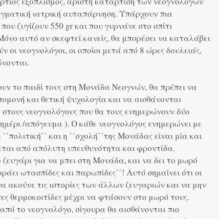
ρτιος εξοπλισμός, άριστη κατάρτιση των νεογνολόγων
γματική ιατρική αυταπάρνηση. Υπάρχουν πια
που ζυγίζουν 550 gr και που γυρνάνε στο σπίτι
όνο αυτό αν σκεφτεί κανείς, θα μπορέσει να καταλάβει
ν οι νεογνολόγοι, οι οποίοι μετά από 8 ώρες δουλειάς,
νονται.
χουν το παιδί τους στη Μονάδα Νεογνών, θα πρέπει να
υπομονή και θετική ψυχολογία και να αισθάνονται
 στους νεογνολόγους που θα τους ενημερώνουν δύο
ημέρι /απόγευμα ). Ο κάθε νεογνολόγος ενημερώνει με
 ΄΄πολιτική΄΄ και η ΄΄σχολή΄΄της Μονάδας είναι μία και
νεται από απόλυτη υπευθυνότητα και φροντίδα.
ο ζευγάρι για να μπει στη Μονάδα, και να δει το μωρό
οράει ωτασπίδες και παρωπίδες΄΄! Αυτό σημαίνει ότι οι
 να ακούνε τις ιστορίες των άλλων ζευγαριών και να μην
πες θερμοκοιτίδες μέχρι να φτάσουν στο μωρό τους.
από το νεογνολόγο, σίγουρα θα αισθάνονται πιο