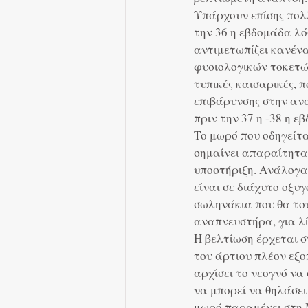
Υπάρχουν επίσης πολλ
την 36 η εβδομάδα λ
αντιμετωπίζει κανένα
φυσιολογικών τοκετώ
τυπικές καισαρικές,
επιβάρυνσης στην αν
πριν την 37 η -38 η 
Το μωρό που οδηγείτ
σημαίνει απαραίτητα
υποστήριξη. Ανάλογα 
είναι σε διάχυτο οξυγ
σωληνάκια που θα του
αναπνευστήρα, για λ
Η βελτίωση έρχεται σ
του άρτιου πλέον εξο
αρχίσει το νεογνό να 
να μπορεί να θηλάσει
μωρό παραμένει στη Μ