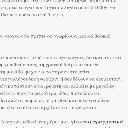
εννιούνται μεταξύ 1200-1500gr, συνήθως παραμένουν
νες, ενώ νεογνά που ζυγίζουν λιγότερο από 1000gr θα
άδα περισσότερο από 3 μήνες.
ν νεογνών θα πρέπει να γνωρίζουν, μερικά βασικά
΄΄αποσπάσουν΄΄ από τους νεογνολόγους, όσο και αν είναι
 η επιθυμία τους, τη χρονική διάρκεια που θα
τη μονάδα, μέχρι να το πάρουν στο σπίτι.
ι νεογνολόγοι δεν γνωρίζουν ή δεν θέλουν να δεσμευτούν,
ά η κατάσταση είναι ρευστή και αλλάζει με μεγάλες
νάγκην προς το χειρότερο, όπως πιστεύουν και
Περνώντας οι ημέρες, σιγά-σιγά και οι νεογνολόγοι
ωμένη εικόνα και αρχίζουν να ΄΄ανοίγονται΄΄.
γίνονται πραγματικά
Νεογνών, ειδικά στις μέρες μας, 