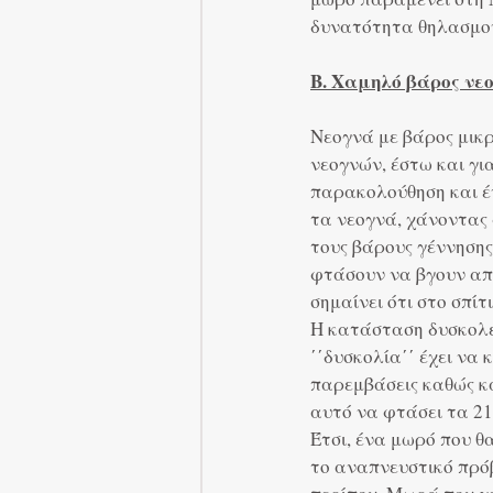
δυνατότητα θηλασμο
Β. Χαμηλό βάρος νεο
Νεογνά με βάρος μικρ
νεογνών, έστω και για
παρακολούθηση και έ
τα νεογνά, χάνοντας 
τους βάρους γέννησης
φτάσουν να βγουν από
σημαίνει ότι στο σπίτ
Η κατάσταση δυσκολεύ
΄΄δυσκολία΄΄ έχει να 
παρεμβάσεις καθώς κα
αυτό να φτάσει τα 21
Έτσι, ένα μωρό που θ
το αναπνευστικό πρό