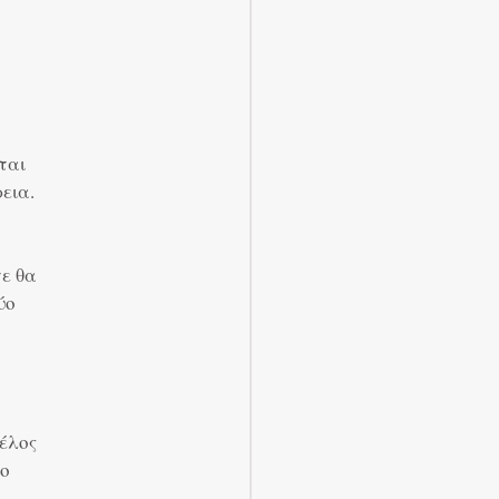
ται
εια.
τε θα
ύο
τέλος
το