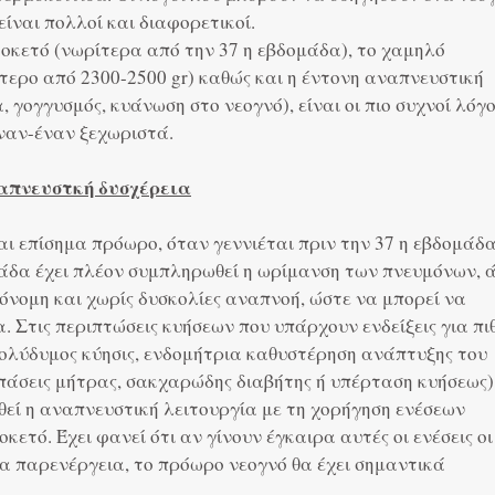
ίναι πολλοί και διαφορετικοί.
οκετό (νωρίτερα από την 37 η εβδομάδα), το χαμηλό
τερο από 2300-2500 gr) καθώς και η έντονη αναπνευστική
 γογγυσμός, κυάνωση στο νεογνό), είναι οι πιο συχνοί λόγο
ναν-έναν ξεχωριστά.
απνευστκή δυσχέρεια
ρείται επίσημα πρόωρο, όταν γεννιέται πριν την 37 η εβδομάδα
μάδα έχει πλέον συμπληρωθεί η ωρίμανση των πνευμόνων, 
τόνομη και χωρίς δυσκολίες αναπνοή, ώστε να μπορεί να
α. Στις περιπτώσεις κυήσεων που υπάρχουν ενδείξεις για π
πολύδυμος κύησις, ενδομήτρια καθυστέρηση ανάπτυξης του
πάσεις μήτρας, σακχαρώδης διαβήτης ή υπέρταση κυήσεως)
εί η αναπνευστική λειτουργία με τη χορήγηση ενέσεων
οκετό. Έχει φανεί ότι αν γίνουν έγκαιρα αυτές οι ενέσεις οι
ία παρενέργεια, το πρόωρο νεογνό θα έχει σημαντικά