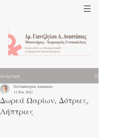
Ανάρτηση
Dr.Giantzoglou Anastasios
11 Νοε 2021
Δωρεά Ωαρίων, Δότριες,
Λήπτριες