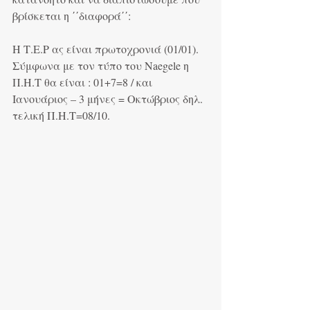
βρίσκεται η ΄΄διαφορά΄΄:
Η Τ.Ε.Ρ ας είναι πρωτοχρονιά (01/01). 
Σύμφωνα με τον τύπο του Naegele η 
Π.Η.Τ θα είναι : 01+7=8 / και 
Ιανουάριος – 3 μήνες = Οκτώβριος δηλ. 
τελική Π.Η.Τ=08/10.