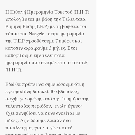
Η Πιθανή Ημερομηνία Τοκετού (Π.Η.Τ) 
υπολογίζεται με βάση την Τελευταία 
Έμμηνη Ρύση (Τ.Ε.Ρ) με τη βοήθεια του 
τύπου του Naegele : στην ημερομηνία 
της Τ.Ε.Ρ προσθέτουμε 7 ημέρες και 
κατόπιν αφαιρούμε 3 μήνες. Έτσι 
καθορίζουμε την τελευταία 
ημερομηνία που αναμένεται ο τοκετός 
(Π.Η.Τ).
Εδώ θα πρέπει να σημειώσουμε ότι η 
εγκυμοσύνη διαρκεί 40 εβδομάδες, 
αρχής γενομένης από την 1η ημέρα της 
τελευταίας περιόδου,  ενώ η έγκυος 
έχει συνηθίσει να συνεννοείται με 
μήνες. Ας δώσουμε λοιπόν ένα 
παράδειγμα, για να γίνει αυτό 
κατανοητό και να διαπιστώσουμε που 