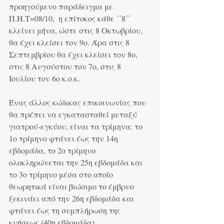
προηγούμενο παράδειγμα με 
Π.Η.Τ=08/10,  η επίτοκος κάθε ΄΄8΄΄ 
κλείνει μήνα, ώστε στις 8 Οκτωβρίου, 
θα έχει κλείσει τον 9ο. Άρα στις 8 
Σεπτεμβρίου θα έχει κλείσει τον 8ο, 
στις 8 Αυγούστου τον 7ο, στις 8 
Ιουλίου τον 6ο κ.ο.κ.
Ένας άλλος κώδικας επικοινωνίας που 
θα πρέπει να εγκατασταθεί μεταξύ 
γιατρού-εγκύου, είναι τα τρίμηνα: το 
1ο τρίμηνο φτάνει έως την 14η 
εβδομάδα, το 2ο τρίμηνο 
ολοκληρώνεται την 25η εβδομάδα και 
το 3ο τρίμηνο μέσα στο οποίο 
θεωρητικά είναι βιώσιμο το έμβρυο 
ξεκινάει από την 26η εβδομάδα και 
φτάνει έως τη συμπλήρωση της 
κυήσεως (40η εβδομάδα).