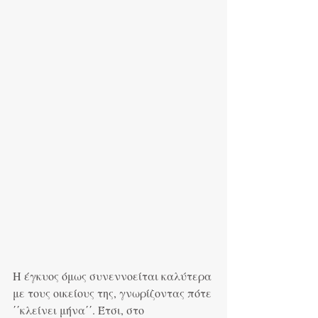
Η έγκυος όμως συνεννοείται καλύτερα 
με τους οικείους της, γνωρίζοντας πότε 
΄΄κλείνει μήνα΄΄. Έτσι, στο 