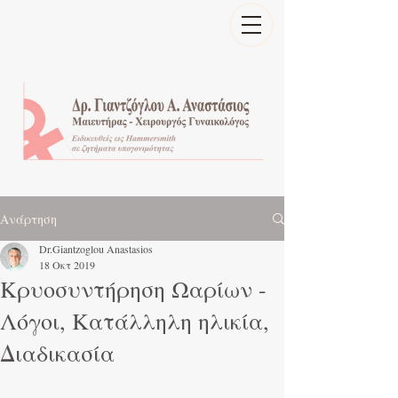
Ανάρτηση
Dr.Giantzoglou Anastasios
18 Οκτ 2019
Κρυοσυντήρηση Ωαρίων -
Λόγοι, Κατάλληλη ηλικία,
Διαδικασία